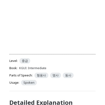
Level:
중급
Book:
KGUI: Intermediate
Parts of Speech:
형용사
명사
동사
Usage:
Spoken
Detailed Explanation