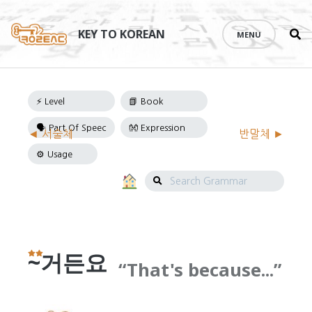
Se
Skip
th
to
KEY TO KOREAN
MENU
si
content
Grammar
◄ 서술체
반말체 ►
Navigation
Search
Grammar
~거든요
That's because...