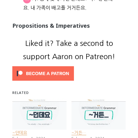
요. 내 가족이 배고플 거거든요.
Propositions & Imperatives
Liked it? Take a second to
support Aaron on Patreon!
RELATED
~던데요
~거든…