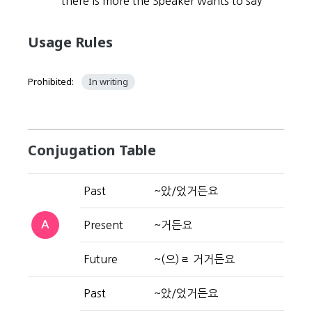
there is more the Speaker wants to say
Usage Rules
Prohibited:
In writing
Conjugation Table
Past
~았/었거든요
A
Present
~거든요
Future
~(으)ㄹ 거거든요
Past
~았/었거든요