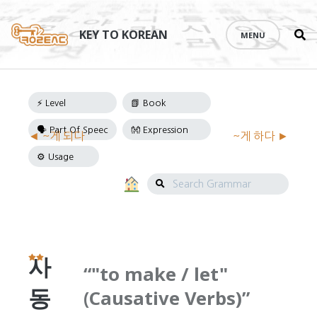
Se
Skip
th
to
KEY TO KOREAN
MENU
si
content
Grammar
◄ ~게 되다
~게 하다 ►
Navigation
Search
Grammar
사
"to make / let"
동
(Causative Verbs)