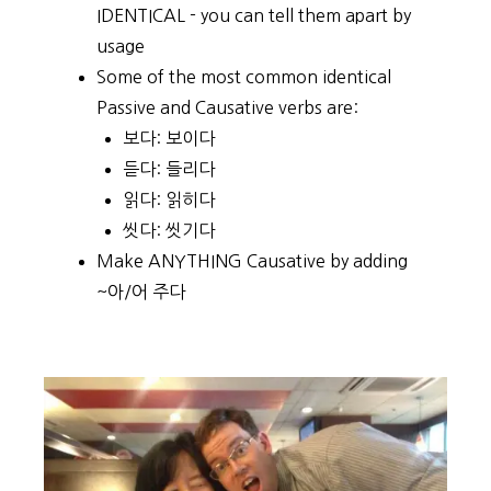
IDENTICAL - you can tell them apart by
usage
Some of the most common identical
Passive and Causative verbs are:
보다: 보이다
듣다: 들리다
읽다: 읽히다
씻다: 씻기다
Make ANYTHING Causative by adding
~아/어 주다