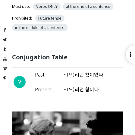
Must use:
Verbs ONLY
at the end of a sentence
Prohibited:
Future tense
in the middle of a sentence
Facebook
Twitter
Tumblr
O
Conjugation Table
YouTube
S
Vimeo
Past
~(으)려던 참이었다
Pinterest
V
Present
~(으)려던 참이다