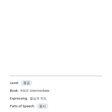
Level:
중급
Book:
KGUI: Intermediate
Expressing:
결심과 의도
Parts of Speech:
동사