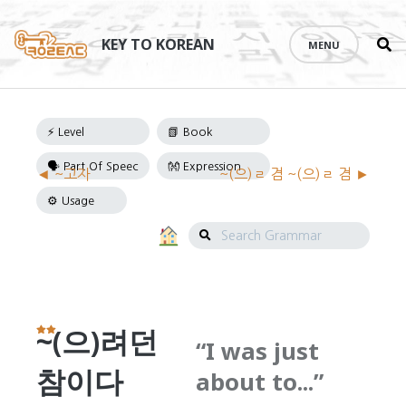
Se
Skip
th
to
KEY TO KOREAN
MENU
si
content
Grammar
◄ ~고자
~(으)ㄹ 겸 ~(으)ㄹ 겸 ►
Navigation
Search
Grammar
~(으)려던
I was just
참이다
about to...