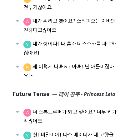
전투기잖아요.
내가 뭐라고 했어요? 쓰리피오는 자바와
A
친하다고잖아요.
내가 짱이다! 나 혼자 데스스타를 파괴하
V
잖아요!
왜 이렇게 나빠요? 아빠! 난 아들이잖아
N
요!~
Future Tense
— 레어 공주 - Princess Leia
너 스톰트루퍼가 되고 싶어요? 너무 키가
A
작잖아요.
쉿! 비밀이야! 다스 베이더가 내 고향을
V