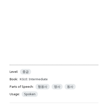
Level:
중급
Book:
KGUI: Intermediate
Parts of Speech:
형용사
명사
동사
Usage:
Spoken