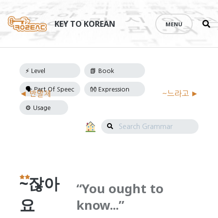
Se
Skip
th
to
KEY TO KOREAN
MENU
si
content
Grammar
◄ 반말체
~느라고 ►
Navigation
Search
Grammar
~잖아
You ought to
요
know...