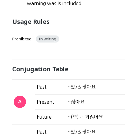
warning was is included
Usage Rules
Prohibited:
In writing
Conjugation Table
Past
~았/었잖아요
A
Present
~잖아요
Future
~(으)ㄹ 거잖아요
Past
~았/었잖아요