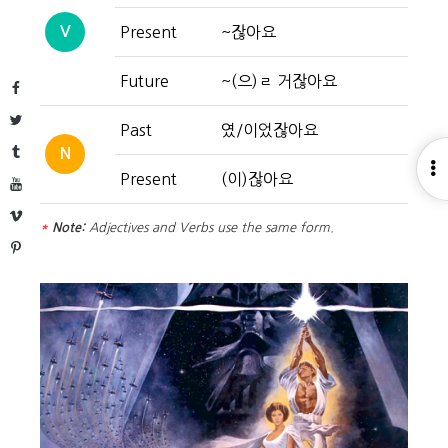
V
Present
~잖아요
Future
~(으)ㄹ 거잖아요
Facebook
Twitter
Past
였/이었잖아요
Tumblr
N
O
Present
(이)잖아요
YouTube
S
Vimeo
*
Note:
Adjectives and Verbs use the same form.
Pinterest