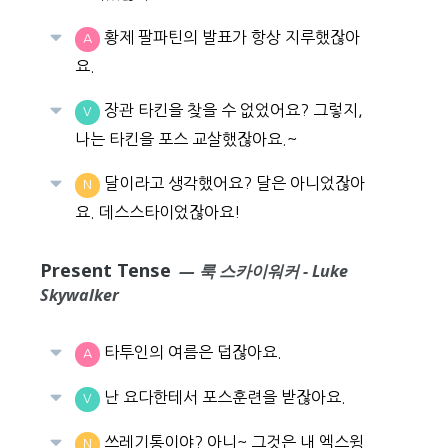
황제 팔파틴의 발표가 항상 지루했잖아
A
요.
장관 타킨을 찾을 수 없었어요? 그렇지,
V
나는 타킨을 포스 교살했잖아요.~
달이라고 생각했어요? 달은 아니었잖아
N
요. 데스스타이었잖아요!
Present Tense
— 룩 스카이워커 - Luke
Skywalker
타투인의 여름은 덥잖아요.
A
난 요다한테서 포스훈련을 받잖아요.
V
쓰레기통이야? 아니~ 그것은 내 엑스윙
N