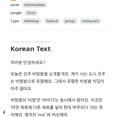
Level:
Intermediate
Length:
Short
Type:
bibimbap
festival
Jeonju
restaurant
Show English Translation
Korean Text
여러분
안녕하세요?
오늘은
전주
비빔밥을
소개할게요. 제가
사는
도시
전주
는
비빔밥으로
유명해요. 그래서
유명한
비빔밥
식당이
아주
많아요.
비빔밥의
‘비빔’은
‘비비다’는
동사에서
왔어요.
이것은
‘어떤
재료에
다른
재료를
넣어
한데
버무리다.’라는
뜻
Facebook
이에요.
영어의
‘mix’
와
비슷해요.