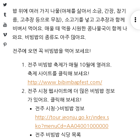
Twitter
밥
위에
여러
가지
나물(야채를
삶아서
소금,
간장,
참기
Tumblr
O
름,
고추장
등으로
무침),
소고기를
넣고
고추장과
함께
YouTube
S
비벼서
먹어요.
매울
때
먹을
시원한
콩나물국이
함께
나
Vimeo
와요.
비빔밥의
종류도
아주
많아요.
Pinterest
전주에
오면
꼭
비빔밥을
먹어
보세요!
전주
비빔밥
축제가
매월
10월에
열려요.
축제
사이트를
클릭해
보세요!
http://www.bibimbapfest.com/
전주
시청
웹사이트에
더
많은
비빔밥
정보
가
있어요.
클릭해
보세요!
전주
시청->비빔밥
정보
http://tour.jeonju.go.kr/index.s
ko?menuCd=AA04001000000
전주
비빔밥
식당
목록