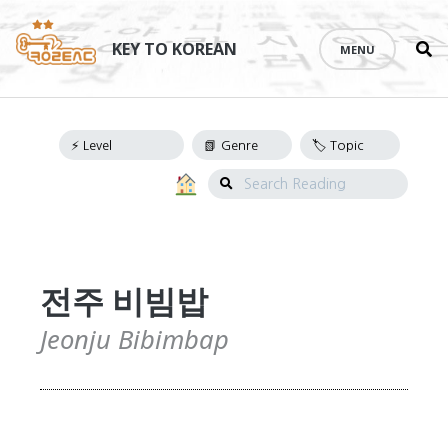
Se
Skip
th
to
KEY TO KOREAN
MENU
si
Reading
content
Navigation
Search
Reading
전주 비빔밥
Jeonju Bibimbap