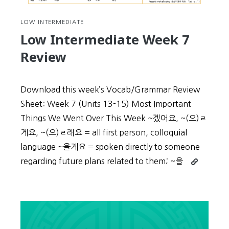
LOW INTERMEDIATE
Low Intermediate Week 7
Review
Download this week’s Vocab/Grammar Review
Sheet: Week 7 (Units 13-15) Most Important
Things We Went Over This Week ~겠어요, ~(으)ㄹ
게요, ~(으)ㄹ래요 = all first person, colloquial
language ~을게요 = spoken directly to someone
Continue
regarding future plans related to them; ~을
reading
Low
Intermediat
Week
7