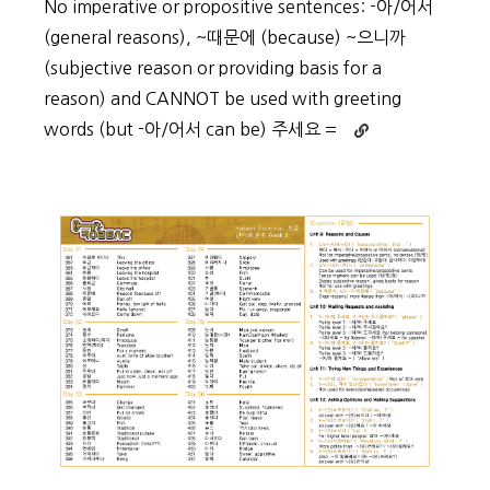
No imperative or propositive sentences: -아/어서
(general reasons), ~때문에 (because) ~으니까
(subjective reason or providing basis for a
reason) and CANNOT be used with greeting
Continue
words (but -아/어서 can be) 주세요 =
reading
Low
Intermediate
Week
6
Review