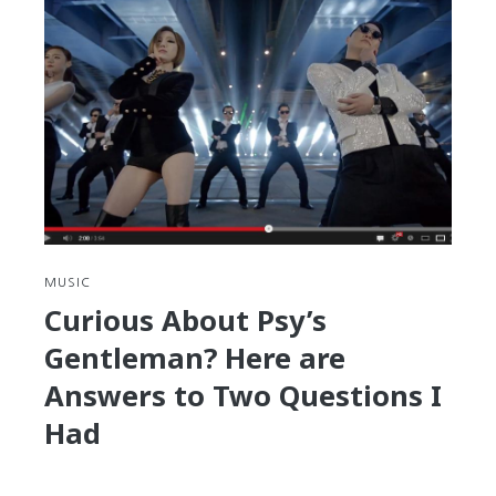
ESL
Teacher
in
Korea
Should
Also
Be
a
Serious
Student
of
MUSIC
Korean
Curious About Psy’s
Gentleman? Here are
Answers to Two Questions I
Had