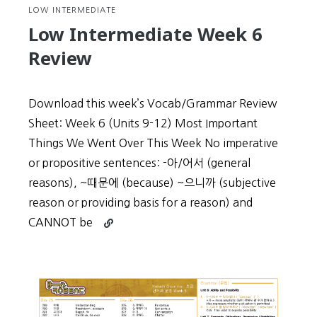
LOW INTERMEDIATE
Low Intermediate Week 6
Review
Download this week’s Vocab/Grammar Review
Sheet: Week 6 (Units 9-12) Most Important
Things We Went Over This Week No imperative
or propositive sentences: -아/어서 (general
reasons), ~때문에 (because) ~으니까 (subjective
reason or providing basis for a reason) and
Continue
CANNOT be
reading
Low
Intermediate
Week
6