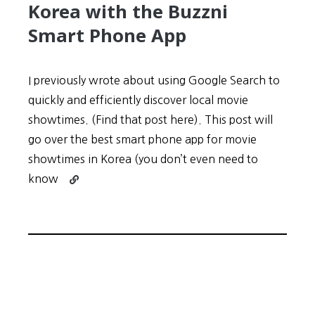
Korea with the Buzzni
Smart Phone App
I previously wrote about using Google Search to
quickly and efficiently discover local movie
showtimes. (Find that post here). This post will
go over the best smart phone app for movie
showtimes in Korea (you don’t even need to
Continue
know
reading
Find
Movie
Showtimes
in
Korea
with
the