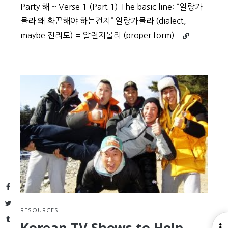
Party 해 ~ Verse 1 (Part 1) The basic line: “알랑가
몰라 왜 화끈해야 하는건지” 알랑가몰라 (dialect,
Continue
maybe 전라도) = 알런지몰라 (proper form)
reading
Learn
Korean
with
Gangnam
Style
Part
2:
Psy’s
Gentleman
Facebook
Twitter
RESOURCES
Tumblr
Korean TV Shows to Help
O