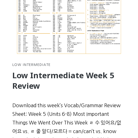
Review
LOW INTERMEDIATE
Low Intermediate Week 5
Review
Download this week’s Vocab/Grammar Review
Sheet: Week 5 (Units 6-8) Most Important
Things We Went Over This Week ㄹ 수 있어요/없
어요 vs. ㄹ 줄 알다/모르다 = can/can’t vs. know