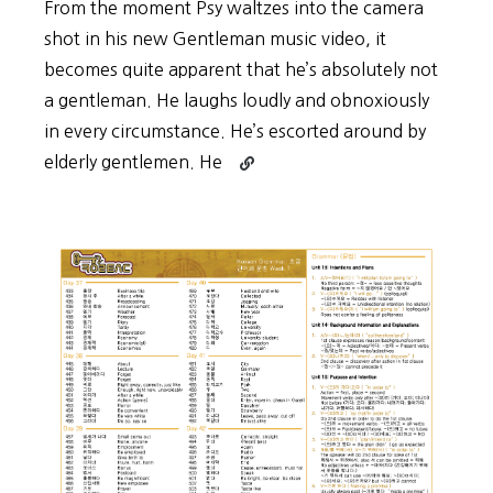
From the moment Psy waltzes into the camera
shot in his new Gentleman music video, it
becomes quite apparent that he’s absolutely not
a gentleman. He laughs loudly and obnoxiously
in every circumstance. He’s escorted around by
Continue
elderly gentlemen. He
reading
Curious
About
Psy’s
Gentleman?
Here
are
Answers
to
Two
Questions
I
Had