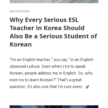
은?
왜
MOTIVATION
재
Why Every Serious ESL
미
Teacher in Korea Should
있
었
Also Be a Serious Student of
습
Korean
니
까?
느
“I’m an English teacher,” you say, “in an English-
낀
obsessed culture. Even when I try to speak
점
은
Korean, people address me in English. So, why
무
even try to learn Korean?” That’s a great
엇
Continue
question. It’s also one that I’m sure every
입
reading
니
Why
까?
Every
Serious