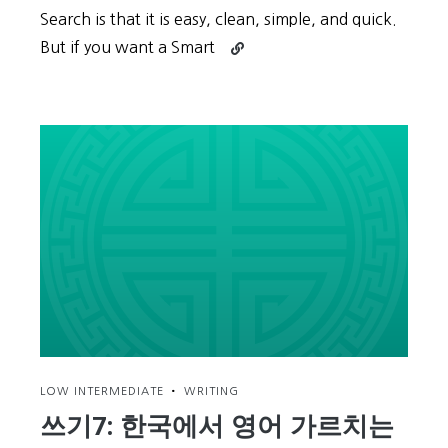
Search is that it is easy, clean, simple, and quick.
Continue
But if you want a Smart
reading
Find
Movie
Showtimes
in
Korea
the
Easy
Way:
with
Google
LOW INTERMEDIATE
•
WRITING
쓰기7: 한국에서 영어 가르치는