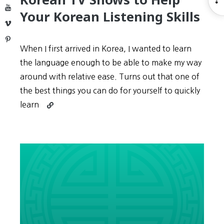
YouTube
Your Korean Listening Skills
S
Vimeo
Pinterest
When I first arrived in Korea, I wanted to learn
the language enough to be able to make my way
around with relative ease. Turns out that one of
the best things you can do for yourself to quickly
Continue
learn
reading
Korean
TV
Shows
to
Help
Your
Korean
Listening
Skills